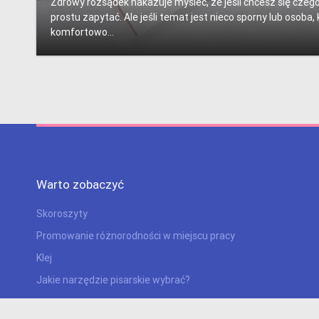
Zdrowy rozsądek nakazuje myśleć, że jeśli chcesz się czeg
prostu zapytać. Ale jeśli temat jest nieco sporny lub osoba, 
komfortowo...
Warto zobaczyć
Skoroszyty
Promowanie różnorodności w miejscu pracy
Klej
Jakie narzędzie pisarskie wybrać?