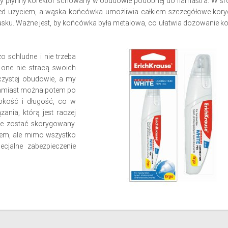
my płynny korektor schowany w obudowie podobnej do flamastra. W śro
przed użyciem, a wąska końcówka umożliwia całkiem szczegółowe kor
asku. Ważne jest, by końcówka była metalowa, co ułatwia dozowanie kor
o schludne i nie trzeba
 one nie stracą swoich
czystej obudowie, a my
chmiast można potem po
okość i długość, co w
nia, którą jest raczej
że zostać skorygowany.
iem, ale mimo wszystko
ecjalne zabezpieczenie