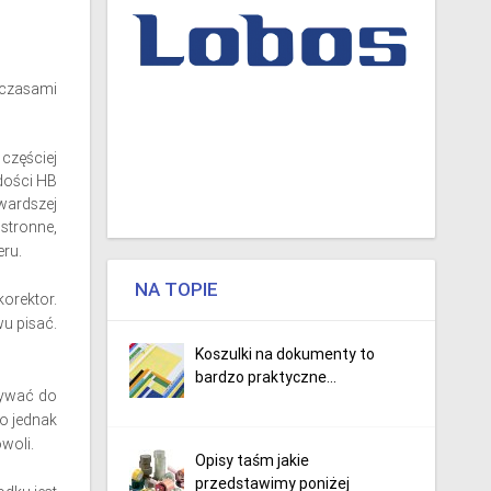
e czasami
częściej
rdości HB
wardszej
ustronne,
eru.
NA TOPIE
orektor.
u pisać.
Koszulki na dokumenty to
bardzo praktyczne...
żywać do
to jednak
woli.
Opisy taśm jakie
przedstawimy poniżej