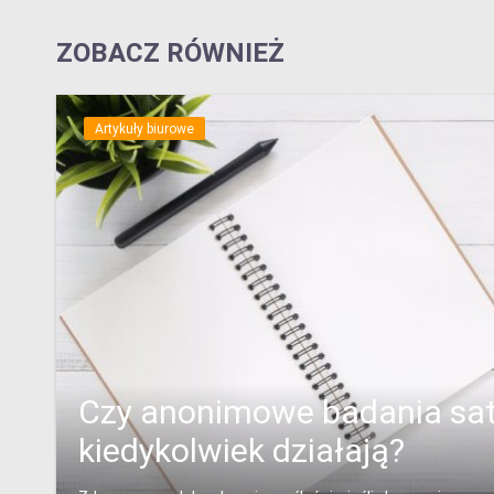
ZOBACZ RÓWNIEŻ
Artykuły biurowe
Czy anonimowe badania sat
kiedykolwiek działają?