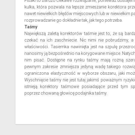
Pisaki to bardzo ciekawe rozwiązanie, ponieważ dostaje
kulka, która pozwala na lepsze zmieszanie korektora 
nawet niewielkich błędów miejscowych lub w niewielkim p
rozprowadzanie go dokładnie tak, jak tego potrzeba.
Taśmy
Największą zaletą korektorów taśmie jest to, że są bardz
czekać na ich zaschniecie. Nic nimi nie pobrudzimy, a
właściwości. Tasiemka nawinięta jest na szpulę przezro
nanosimy ją bezpośrednio na korygowane miejsce. Naty
nim pisać. Dostępne na rynku taśmy mają rożną szer
pewnym zakresie zmniejsza jedyną wadę takiego rozwiąza
ograniczona elastyczność w wyborze obszaru, jaki mo
Wyschnięcie taśmy nie jest tutaj jakimś poważnym ryzyk
istnieją korektory taśmowe posiadające przed tym sp
poprzez chowaną głowicę podajnika taśmy.