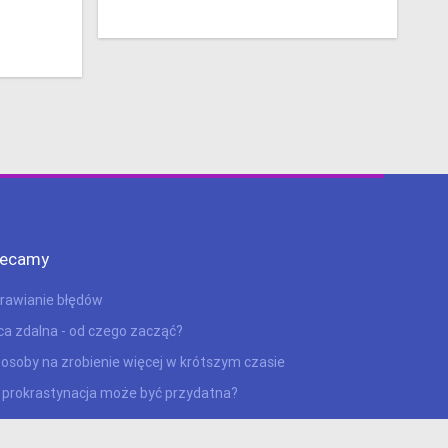
lecamy
rawianie błędów
ca zdalna - od czego zacząć?
posoby na zrobienie więcej w krótszym czasie
 prokrastynacja może być przydatna?