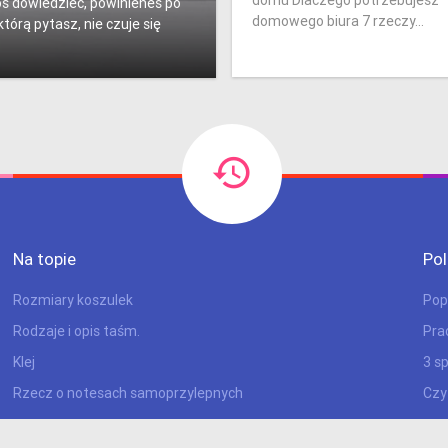
oś dowiedzieć, powinieneś po
domowego biura 7 rzeczy...
którą pytasz, nie czuje się
Na topie
Po
Rozmiary koszulek
Pop
Rodzaje i opis taśm.
Pra
Klej
3 s
Rzecz o notesach samoprzylepnych
Czy