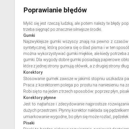
Poprawianie błędów
Mylić się jest rzeczą ludzką, ale potem należy te błędy 
trzeba sięgnąć po znacznie silniejsze środki.
Gumki
Najzwyklejsze gumki wszyscy znają na pewno z czasów sz
syntetycznej, którą pociera się o ślad pisma i w ten spo
można wykorzystywać gumki miękkie, ale kiedy potrzeba 
gumki. Dla wygody dobre gumki posiadają papierowe obłoże
które z jednej strony gumują ołówek, a z drugiej strony dłu
Korektory
Stosowanie gumek zawsze w jakimś stopniu uszkadza papi
Praca z korektorem polega po prostu na naniesieniu na z
Robi się to na jeden z trzech sposobów: poprzez płyn, pisak
Korektory płynne
Jest to najtańsze i zdecydowanie najprostsze rozwiązan
dużych przestrzeni. Płynny korektor nakłada się pędzelkie
umiarkowanie wygodne, bo płyn się może rozlać, pędzelek
Pisaki