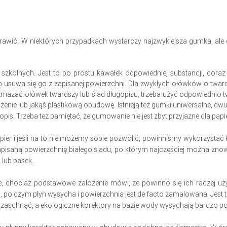
poprawić. W niektórych przypadkach wystarczy najzwyklejsza gumka, al
kolnych. Jest to po prostu kawałek odpowiedniej substancji, coraz 
sób usuwa się go z zapisanej powierzchni. Dla zwykłych ołówków o twa
zmazać ołówek twardszy lub ślad długopisu, trzeba użyć odpowiednio t
nie lub jakąś plastikową obudowę. Istnieją też gumki uniwersalne, dw
gopis.
Trzeba też pamiętać, że gumowanie nie jest zbyt przyjazne dla papi
er i jeśli na to nie możemy sobie pozwolić, powinniśmy wykorzystać k
apisaną powierzchnię białego śladu, po którym najczęściej można znow
 lub pasek.
ie, chociaż podstawowe założenie mówi, że powinno się ich raczej u
m, po czym płyn wysycha i powierzchnia jest de facto zamalowana. Jest 
 zaschnąć, a ekologiczne korektory na bazie wody wysychają bardzo po