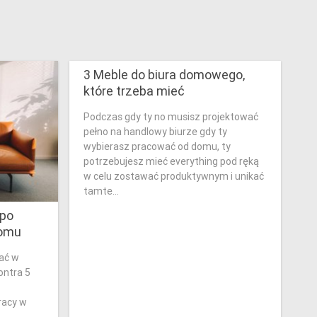
3 Meble do biura domowego,
które trzeba mieć
Podczas gdy ty no musisz projektować
pełno na handlowy biurze gdy ty
wybierasz pracować od domu, ty
potrzebujesz mieć everything pod ręką
w celu zostawać produktywnym i unikać
tamte...
 po
domu
ać w
ontra 5
racy w