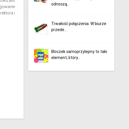
dku jest
odnoszą...
ygowanie
ektora i
Trwałość połączenia. W biurze
przede...
Bloczek samoprzylepny to taki
element, który...